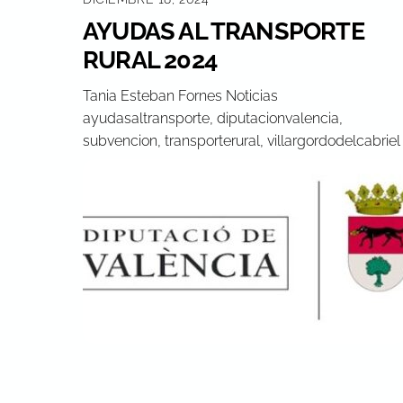
AYUDAS AL TRANSPORTE
RURAL 2024
Tania Esteban Fornes
Noticias
ayudasaltransporte
,
diputacionvalencia
,
subvencion
,
transporterural
,
villargordodelcabriel