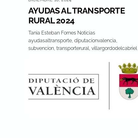
AYUDAS AL TRANSPORTE
RURAL 2024
Tania Esteban Fornes
Noticias
ayudasaltransporte
,
diputacionvalencia
,
subvencion
,
transporterural
,
villargordodelcabriel