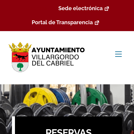
Skip
Reservas
Sede electrónica
to
content
Portal de Transparencia
Men
RESERVAS