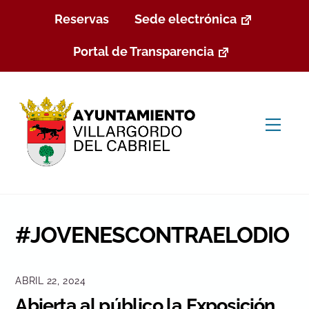
Skip
Reservas
Sede electrónica
to
content
Portal de Transparencia
Men
#JOVENESCONTRAELODIO
ABRIL 22, 2024
Abierta al público la Exposición