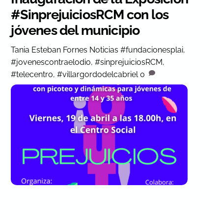
#SinprejuiciosRCM con los
jóvenes del municipio
Tania Esteban Fornes
Noticias
#fundacionesplai
,
#jovenescontraelodio
,
#sinprejuiciosRCM
,
#telecentro
,
#villargordodelcabriel
0