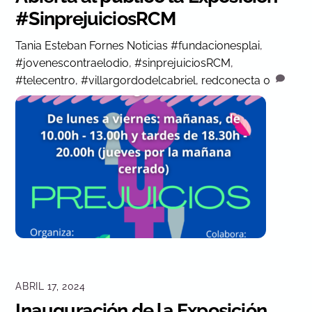
#SinprejuiciosRCM
Tania Esteban Fornes
Noticias
#fundacionesplai
,
#jovenescontraelodio
,
#sinprejuiciosRCM
,
#telecentro
,
#villargordodelcabriel
,
redconecta
0
ABRIL 17, 2024
Inauguración de la Exposición