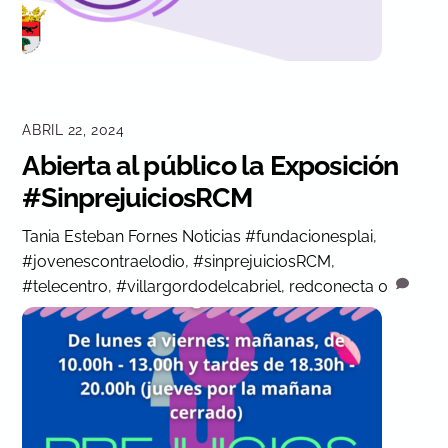
ABRIL 22, 2024
Abierta al público la Exposición
#SinprejuiciosRCM
Tania Esteban Fornes
Noticias
#fundacionesplai
,
#jovenescontraelodio
,
#sinprejuiciosRCM
,
#telecentro
,
#villargordodelcabriel
,
redconecta
0