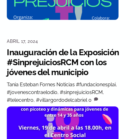
ABRIL 17, 2024
Inauguración de la Exposición
#SinprejuiciosRCM con los
jóvenes del municipio
Tania Esteban Fornes
Noticias
#fundacionesplai
,
#jovenescontraelodio
,
#sinprejuiciosRCM
,
#telecentro
,
#villargordodelcabriel
0