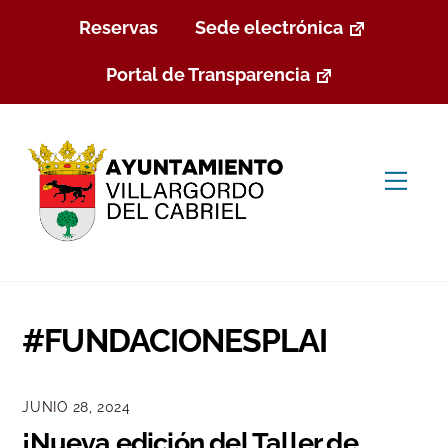
Skip
Reservas
Sede electrónica
to
content
Portal de Transparencia
Men
#FUNDACIONESPLAI
JUNIO 28, 2024
¡Nueva edición del Taller de