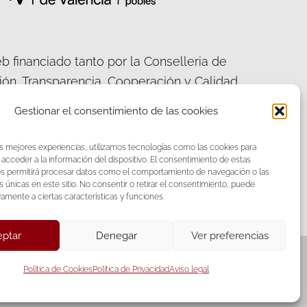
b financiado tanto por la Conselleria de
ción, Transparencia, Cooperación y Calidad
ca, como por la Diputación Provincial de
Gestionar el consentimiento de las cookies
València.
as mejores experiencias, utilizamos tecnologías como las cookies para
acceder a la información del dispositivo. El consentimiento de estas
os permitirá procesar datos como el comportamiento de navegación o las
s únicas en este sitio. No consentir o retirar el consentimiento, puede
acebook
Twitter
vamente a ciertas características y funciones.
ptar
Denegar
Ver preferencias
Política de Cookies
Política de Privacidad
Aviso legal
iones S.L.