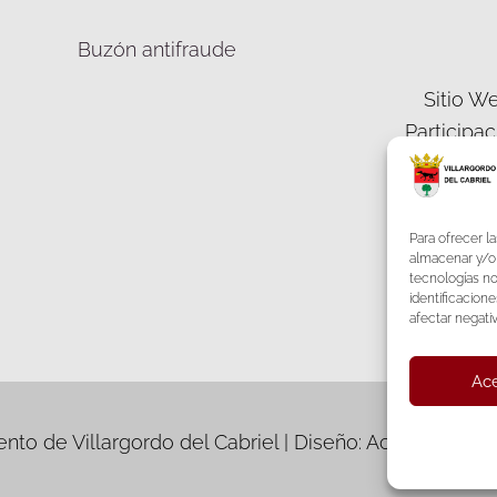
Buzón antifraude
Sitio We
Participa
Democráti
Para ofrecer l
almacenar y/o 
tecnologías n
identificacione
F
afectar negati
Ace
to de Villargordo del Cabriel | Diseño: Accesia Soluc