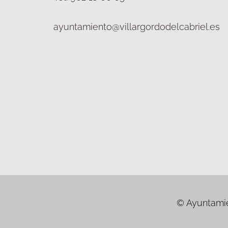
ayuntamiento@villargordodelcabriel.es
© Ayuntamien