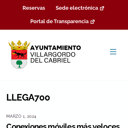
Skip
Reservas
Sede electrónica
to
content
Portal de Transparencia
Men
LLEGA700
MARZO 1, 2024
Conexiones móviles más veloces