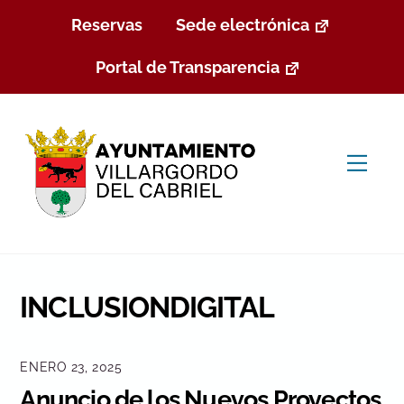
Skip
Reservas
Sede electrónica
to
content
Portal de Transparencia
Men
INCLUSIONDIGITAL
ENERO 23, 2025
Anuncio de los Nuevos Proyectos