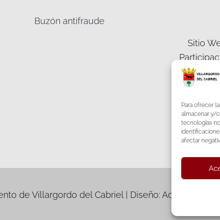
Buzón antifraude
Sitio We
Participa
Democráti
Para ofrecer l
almacenar y/o 
tecnologías n
identificacione
F
afectar negati
Ace
to de Villargordo del Cabriel | Diseño: Accesia Soluc