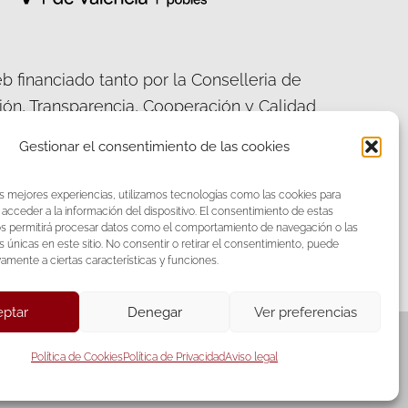
b financiado tanto por la Conselleria de
ción, Transparencia, Cooperación y Calidad
ca, como por la Diputación Provincial de
Gestionar el consentimiento de las cookies
València.
as mejores experiencias, utilizamos tecnologías como las cookies para
acceder a la información del dispositivo. El consentimiento de estas
os permitirá procesar datos como el comportamiento de navegación o las
s únicas en este sitio. No consentir o retirar el consentimiento, puede
acebook
Twitter
vamente a ciertas características y funciones.
ptar
Denegar
Ver preferencias
Política de Cookies
Política de Privacidad
Aviso legal
iones S.L.