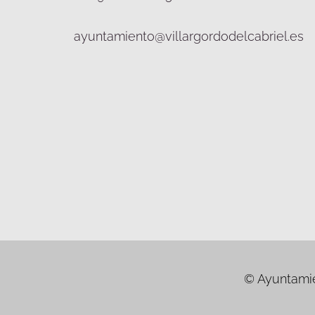
ayuntamiento@villargordodelcabriel.es
© Ayuntamien