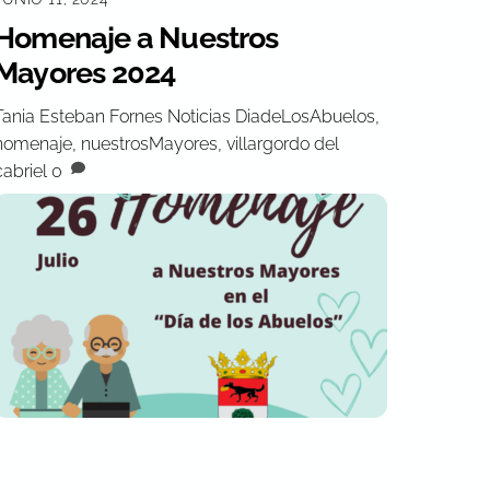
Homenaje a Nuestros
Mayores 2024
Tania Esteban Fornes
Noticias
DiadeLosAbuelos
,
homenaje
,
nuestrosMayores
,
villargordo del
cabriel
0