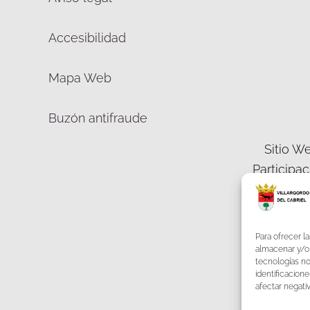
Accesibilidad
Mapa Web
Buzón antifraude
Sitio We
Participa
Democráti
Para ofrecer l
almacenar y/o 
tecnologías n
identificacione
F
afectar negati