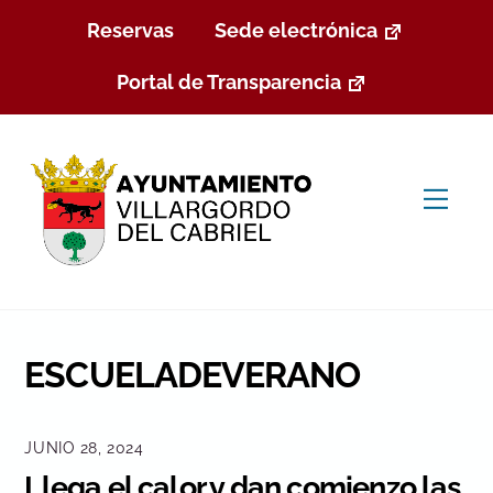
Skip
Reservas
Sede electrónica
to
content
Portal de Transparencia
Men
ESCUELADEVERANO
JUNIO 28, 2024
Llega el calor y dan comienzo las