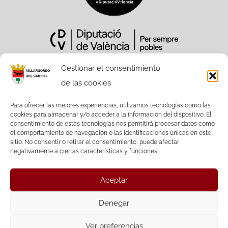
Gestionar el consentimiento
de las cookies
Sitio Web financiado tanto por la
Conselleria de Participación,
Para ofrecer las mejores experiencias, utilizamos tecnologías como las
cookies para almacenar y/o acceder a la información del dispositivo. El
Transparencia, Cooperación y Calidad
consentimiento de estas tecnologías nos permitirá procesar datos como
Democrática, como por la Diputación
el comportamiento de navegación o las identificaciones únicas en este
Provincial de València.
sitio. No consentir o retirar el consentimiento, puede afectar
negativamente a ciertas características y funciones.
Aceptar
Facebook
Twitter
Denegar
Ver preferencias