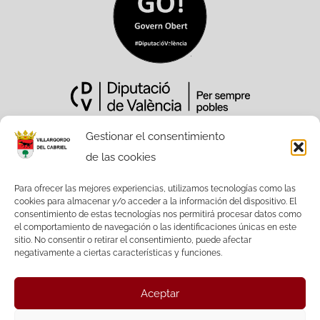
Gestionar el consentimiento
de las cookies
Sitio Web financiado tanto por la
Conselleria de Participación,
Para ofrecer las mejores experiencias, utilizamos tecnologías como las
cookies para almacenar y/o acceder a la información del dispositivo. El
Transparencia, Cooperación y Calidad
consentimiento de estas tecnologías nos permitirá procesar datos como
Democrática, como por la Diputación
el comportamiento de navegación o las identificaciones únicas en este
Provincial de València.
sitio. No consentir o retirar el consentimiento, puede afectar
negativamente a ciertas características y funciones.
Aceptar
Facebook
Twitter