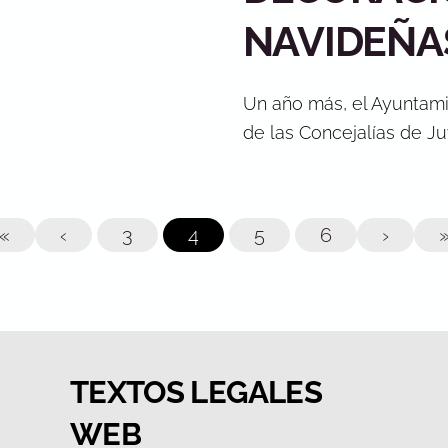
NAVIDEÑA
Un año más, el Ayuntamie
de las Concejalías de Ju
«
‹
3
4
5
6
›
TEXTOS LEGALES
WEB