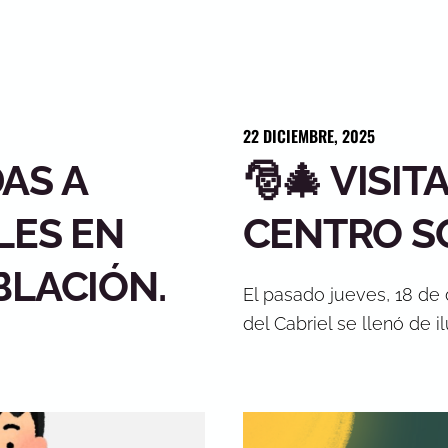
22
DICIEMBRE
,
2025
AS A
🎅🎄 VISIT
LES EN
CENTRO SO
BLACIÓN.
El pasado jueves, 18 de 
del Cabriel se llenó de il