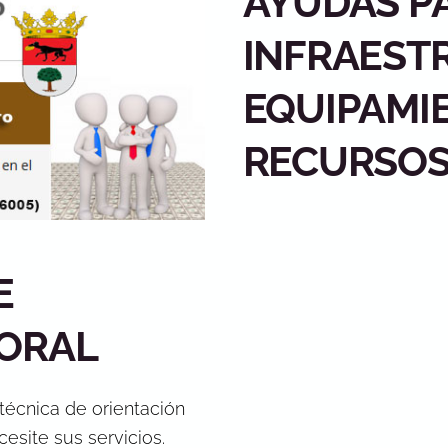
AYUDAS P
INFRAEST
EQUIPAMI
RECURSOS
E
BORAL
 técnica de orientación
esite sus servicios.