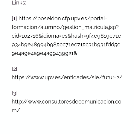
Links:
[1]
https://poseidon.cfp.upv.es/portal-
formacion/alumno/gestion_matricula.jsp?
cid=102716&idioma=es&hash=9f4e9819c71e
934b9e48994b985cc71ec715c31b931fdd5c
9e4a9e4a9e4a99439921&
[2]
https://www.upv.es/entidades/sie/futur-2/
[3]
http://www.consultoresdecomunicacion.co
m/