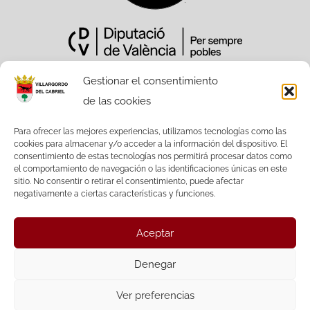
Gestionar el consentimiento
de las cookies
Sitio Web financiado tanto por la
Conselleria de Participación,
Para ofrecer las mejores experiencias, utilizamos tecnologías como las
cookies para almacenar y/o acceder a la información del dispositivo. El
Transparencia, Cooperación y Calidad
consentimiento de estas tecnologías nos permitirá procesar datos como
Democrática, como por la Diputación
el comportamiento de navegación o las identificaciones únicas en este
Provincial de València.
sitio. No consentir o retirar el consentimiento, puede afectar
negativamente a ciertas características y funciones.
Aceptar
Facebook
Twitter
Denegar
Ver preferencias