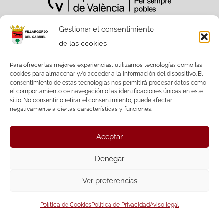
Gestionar el consentimiento
de las cookies
Sitio Web financiado tanto por la
Conselleria de Participación,
Para ofrecer las mejores experiencias, utilizamos tecnologías como las
cookies para almacenar y/o acceder a la información del dispositivo. El
Transparencia, Cooperación y Calidad
consentimiento de estas tecnologías nos permitirá procesar datos como
Democrática, como por la Diputación
el comportamiento de navegación o las identificaciones únicas en este
Provincial de València.
sitio. No consentir o retirar el consentimiento, puede afectar
negativamente a ciertas características y funciones.
Aceptar
Facebook
Twitter
Denegar
Ver preferencias
© Ayuntamiento de Villargordo del Cabriel |
Política de Cookies
Política de Privacidad
Aviso legal
Diseño: Accesia Soluciones S.L.