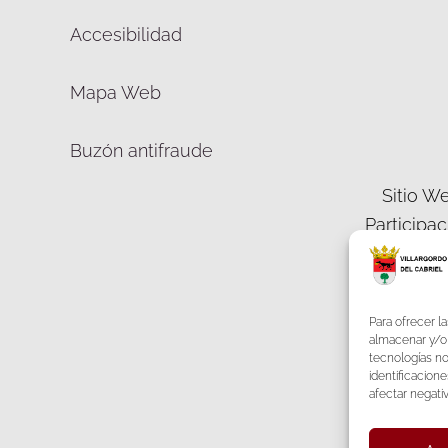
Accesibilidad
Mapa Web
Buzón antifraude
Sitio We
Participa
Democráti
Para ofrecer l
almacenar y/o 
tecnologías n
identificacione
F
afectar negati