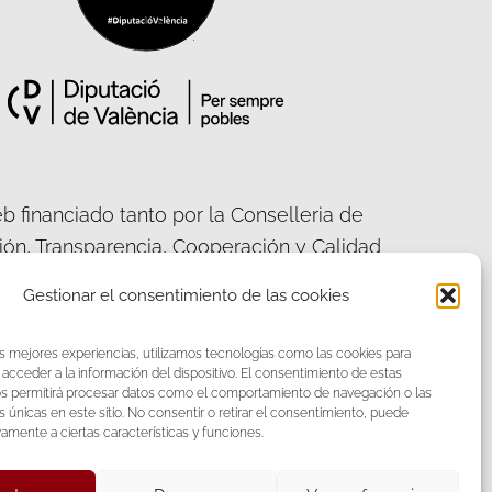
b financiado tanto por la Conselleria de
ción, Transparencia, Cooperación y Calidad
ca, como por la Diputación Provincial de
Gestionar el consentimiento de las cookies
València.
as mejores experiencias, utilizamos tecnologías como las cookies para
acceder a la información del dispositivo. El consentimiento de estas
os permitirá procesar datos como el comportamiento de navegación o las
s únicas en este sitio. No consentir o retirar el consentimiento, puede
acebook
Twitter
vamente a ciertas características y funciones.