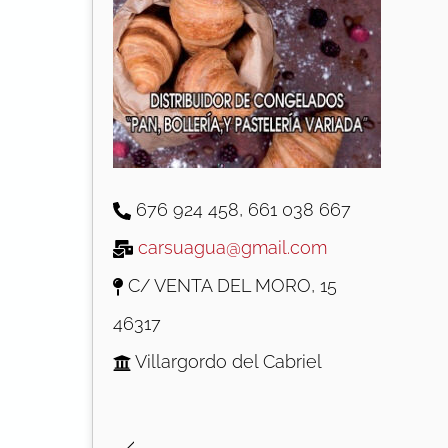
676 924 458
,
661 038 667
carsuagua@gmail.com
C/ VENTA DEL MORO, 15
46317
Villargordo del Cabriel