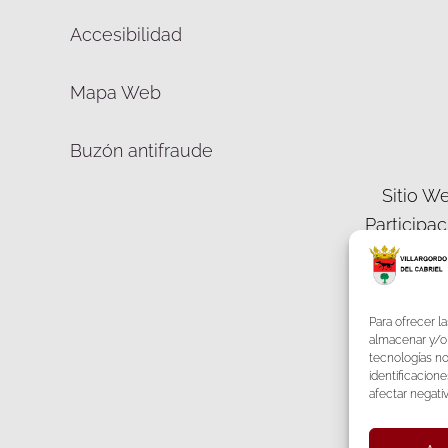
Accesibilidad
Mapa Web
Buzón antifraude
Sitio We
Participa
Democráti
Para ofrecer l
almacenar y/o 
tecnologías n
identificacione
F
afectar negati