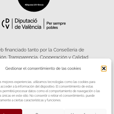
b financiado tanto por la Conselleria de
ción, Transparencia, Cooperación y Calidad
ca, como por la Diputación Provincial de
Gestionar el consentimiento de las cookies
València.
as mejores experiencias, utilizamos tecnologías como las cookies para
acceder a la información del dispositivo. El consentimiento de estas
os permitirá procesar datos como el comportamiento de navegación o las
s únicas en este sitio. No consentir o retirar el consentimiento, puede
acebook
Twitter
vamente a ciertas características y funciones.