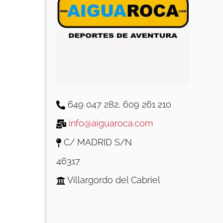
649 047 282
,
609 261 210
info@aiguaroca.com
C/ MADRID S/N
46317
Villargordo del Cabriel