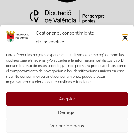
Gestionar el consentimiento
de las cookies
Sitio Web financiado tanto por la
Conselleria de Participación,
Para ofrecer las mejores experiencias, utilizamos tecnologías como las
cookies para almacenar y/o acceder a la información del dispositivo. El
Transparencia, Cooperación y Calidad
consentimiento de estas tecnologías nos permitirá procesar datos como
Democrática, como por la Diputación
el comportamiento de navegación o las identificaciones únicas en este
Provincial de València.
sitio. No consentir o retirar el consentimiento, puede afectar
negativamente a ciertas características y funciones.
Aceptar
Facebook
Twitter
Denegar
Ver preferencias