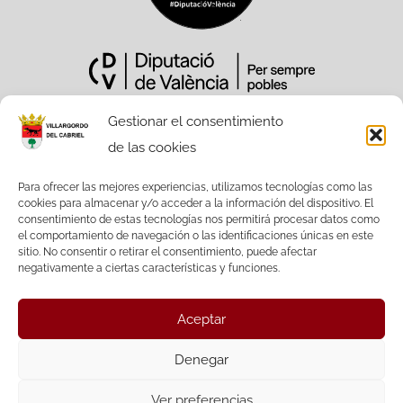
Gestionar el consentimiento
de las cookies
Sitio Web financiado tanto por la
Conselleria de Participación,
Para ofrecer las mejores experiencias, utilizamos tecnologías como las
cookies para almacenar y/o acceder a la información del dispositivo. El
Transparencia, Cooperación y Calidad
consentimiento de estas tecnologías nos permitirá procesar datos como
Democrática, como por la Diputación
el comportamiento de navegación o las identificaciones únicas en este
Provincial de València.
sitio. No consentir o retirar el consentimiento, puede afectar
negativamente a ciertas características y funciones.
Aceptar
Facebook
Twitter
Denegar
Ver preferencias