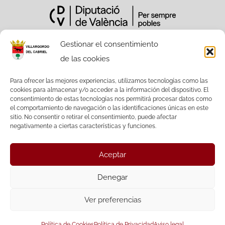
Gestionar el consentimiento
de las cookies
Sitio Web financiado tanto por la
Conselleria de Participación,
Para ofrecer las mejores experiencias, utilizamos tecnologías como las
cookies para almacenar y/o acceder a la información del dispositivo. El
Transparencia, Cooperación y Calidad
consentimiento de estas tecnologías nos permitirá procesar datos como
Democrática, como por la Diputación
el comportamiento de navegación o las identificaciones únicas en este
Provincial de València.
sitio. No consentir o retirar el consentimiento, puede afectar
negativamente a ciertas características y funciones.
Aceptar
Facebook
Twitter
Denegar
Ver preferencias
© Ayuntamiento de Villargordo del Cabriel |
Política de Cookies
Política de Privacidad
Aviso legal