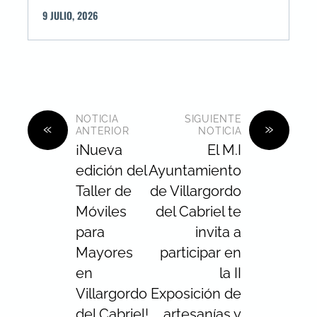
9
JULIO
,
2026
NOTICIA
SIGUIENTE
«
»
ANTERIOR
NOTICIA
¡Nueva
El M.I
edición del
Ayuntamiento
Taller de
de Villargordo
Móviles
del Cabriel te
para
invita a
Mayores
participar en
en
la II
Villargordo
Exposición de
del Cabriel!
artesanías y