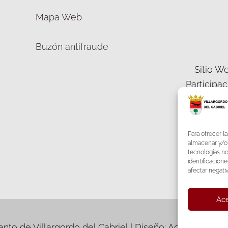
Mapa Web
Buzón antifraude
Sitio We
Participa
Democráti
Para ofrecer l
almacenar y/o 
tecnologías n
identificacione
F
afectar negati
Ace
to de Villargordo del Cabriel | Diseño: Accesia Soluc