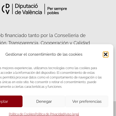
b financiado tanto por la Conselleria de
ción, Transparencia, Cooperación y Calidad
ca, como por la Diputación Provincial de
Gestionar el consentimiento de las cookies
València.
as mejores experiencias, utilizamos tecnologías como las cookies para
acceder a la información del dispositivo. El consentimiento de estas
os permitirá procesar datos como el comportamiento de navegación o las
s únicas en este sitio. No consentir o retirar el consentimiento, puede
acebook
Twitter
vamente a ciertas características y funciones.
ptar
Denegar
Ver preferencias
Política de Cookies
Política de Privacidad
Aviso legal
iones S.L.