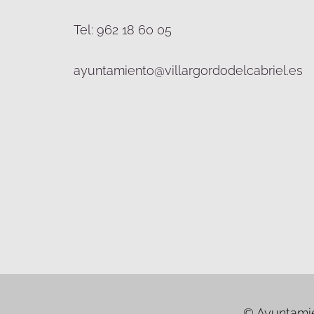
Tel: 962 18 60 05
ayuntamiento@villargordodelcabriel.es
© Ayuntamien