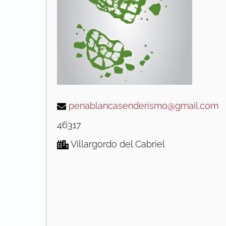
penablancasenderismo@gmail.com
46317
Villargordo del Cabriel